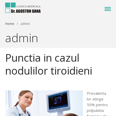
Oferim servicii medicale la cele mai
Clinica Medicala Dr.
inalte standarde de calitate
Agoston
Home
/
admin
Acasa
admin
Despre noi
Servicii
Punctia in cazul
Medicina de Familie
Pediatrie
nodulilor tiroidieni
Recoltare Analize
Ionoforeza
Intrebari Frecvente
Prevalenta
Stiri
lor atinge
Galerie
50% pentru
Programari Online
polpulatia