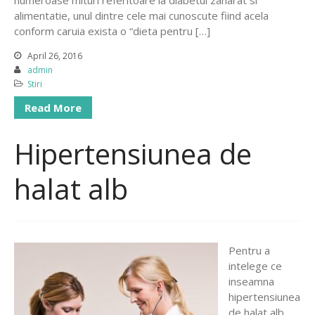
alimentatie, unul dintre cele mai cunoscute fiind acela
conform caruia exista o “dieta pentru […]
April 26, 2016
admin
Stiri
Read More
Hipertensiunea de
halat alb
Pentru a
intelege ce
inseamna
hipertensiunea
de halat alb