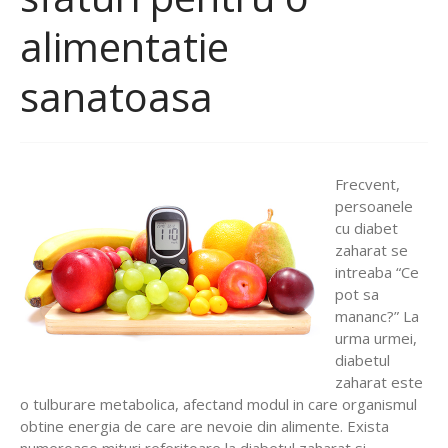
alimentatie
sanatoasa
Frecvent,
persoanele
cu diabet
zaharat se
intreaba “Ce
pot sa
mananc?” La
urma urmei,
diabetul
zaharat este
o tulburare metabolica, afectand modul in care organismul
obtine energia de care are nevoie din alimente. Exista
numeroase mituri referitoare la diabetul zaharat si