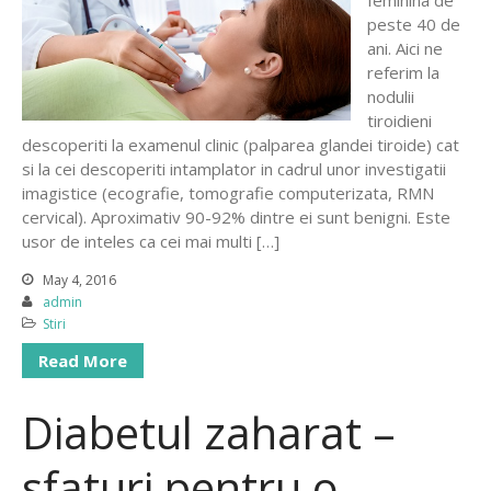
feminina de
Contact
peste 40 de
ani. Aici ne
referim la
nodulii
tiroidieni
descoperiti la examenul clinic (palparea glandei tiroide) cat
si la cei descoperiti intamplator in cadrul unor investigatii
imagistice (ecografie, tomografie computerizata, RMN
cervical). Aproximativ 90-92% dintre ei sunt benigni. Este
usor de inteles ca cei mai multi […]
May 4, 2016
admin
Stiri
Read More
Diabetul zaharat –
sfaturi pentru o