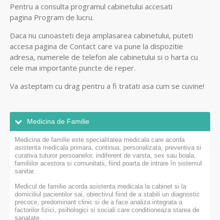
Pentru a consulta programul cabinetului accesati
pagina
Program de lucru.
Daca nu cunoasteti deja amplasarea cabinetului, puteti
accesa pagina de Contact
care va pune la dispozitie
adresa, numerele de telefon ale cabinetului si o harta cu
cele mai importante puncte de reper.
Va asteptam cu drag pentru a fi tratati asa cum se cuvine!
Medicina de Familie
Medicina de familie este specialitatea medicala care acorda
asistenta medicala primara, continua, personalizata, preventiva si
curativa tuturor persoanelor, indiferent de varsta, sex sau boala,
familiilor acestora si comunitatii, fiind poarta de intrare în sistemul
sanitar.
Medicul de familie acorda asistenta medicala la cabinet si la
domiciliul pacientilor sai, obiectivul fiind de a stabili un diagnostic
precoce, predominant clinic si de a face analiza integrata a
factorilor fizici, psihologici si sociali care conditioneaza starea de
sanatate.