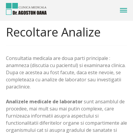
Oferim servicii medicale la cele mai
Clinica Medicala Dr.
inalte standarde de calitate
Agoston
Recoltare Analize
Acasa
Despre noi
Servicii
Medicina de Familie
Consultatia medicala are doua parti principale :
anamneza (discutia cu pacientul) si examinarea clinica.
Pediatrie
Dupa ce acestea au fost facute, daca este nevoie, se
Recoltare Analize
completeaza cu analize de laborator sau investigatii
Ionoforeza
paraclinice.
Intrebari Frecvente
Analizele medicale de laborator
sunt ansamblul de
Stiri
procedee, mai mult sau mai putin complexe, care
Galerie
furnizeaza informatii asupra aspectului si
Programari Online
functionalitatii diferitelor organe si compartimente ale
Contact
organismului cat si asupra gradului de sanatate si