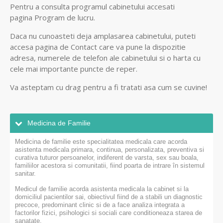
Pentru a consulta programul cabinetului accesati
pagina
Program de lucru.
Daca nu cunoasteti deja amplasarea cabinetului, puteti
accesa pagina de Contact
care va pune la dispozitie
adresa, numerele de telefon ale cabinetului si o harta cu
cele mai importante puncte de reper.
Va asteptam cu drag pentru a fi tratati asa cum se cuvine!
Medicina de Familie
Medicina de familie este specialitatea medicala care acorda
asistenta medicala primara, continua, personalizata, preventiva si
curativa tuturor persoanelor, indiferent de varsta, sex sau boala,
familiilor acestora si comunitatii, fiind poarta de intrare în sistemul
sanitar.
Medicul de familie acorda asistenta medicala la cabinet si la
domiciliul pacientilor sai, obiectivul fiind de a stabili un diagnostic
precoce, predominant clinic si de a face analiza integrata a
factorilor fizici, psihologici si sociali care conditioneaza starea de
sanatate.